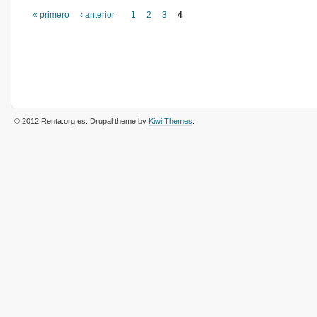
« primero
‹ anterior
1
2
3
4
Páginas
© 2012 Renta.org.es
. Drupal theme by
Kiwi Themes
.