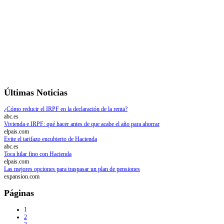
Últimas Noticias
¿Cómo reducir el IRPF en la declaración de la renta?
abc.es
Vivienda e IRPF: qué hacer antes de que acabe el año para ahorrar
elpais.com
Evite el tarifazo encubierto de Hacienda
abc.es
Toca hilar fino con Hacienda
elpais.com
Las mejores opciones para traspasar un plan de pensiones
expansion.com
Páginas
1
2