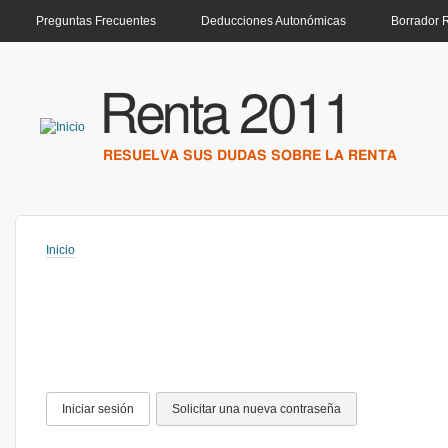
MENÚ PRINCIPAL
Preguntas Frecuentes
Deducciones Autonómicas
Borrador 
Renta 2011
RESUELVA SUS DUDAS SOBRE LA RENTA
Inicio
Usted está aquí
Solapas principales
Iniciar sesión
(solapa activa)
Solicitar una nueva contraseña