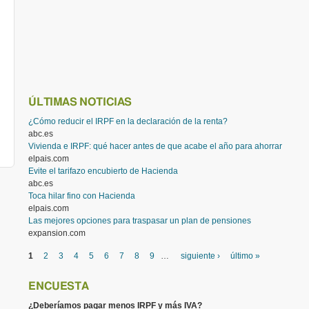
ÚLTIMAS NOTICIAS
¿Cómo reducir el IRPF en la declaración de la renta?
abc.es
Vivienda e IRPF: qué hacer antes de que acabe el año para ahorrar
elpais.com
Evite el tarifazo encubierto de Hacienda
abc.es
Toca hilar fino con Hacienda
elpais.com
Las mejores opciones para traspasar un plan de pensiones
expansion.com
PÁGINAS
1
2
3
4
5
6
7
8
9
…
siguiente ›
último »
ENCUESTA
¿Deberíamos pagar menos IRPF y más IVA?