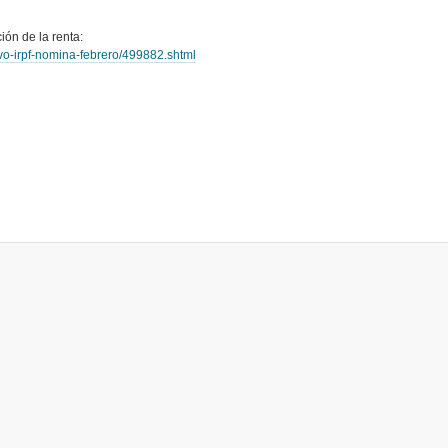
ión de la renta:
vo-irpf-nomina-febrero/499882.shtml