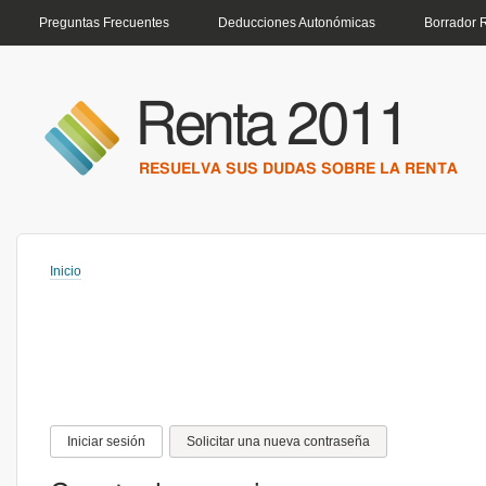
MENÚ PRINCIPAL
Preguntas Frecuentes
Deducciones Autonómicas
Borrador 
Renta 2011
RESUELVA SUS DUDAS SOBRE LA RENTA
Inicio
Usted está aquí
Solapas principales
Iniciar sesión
(solapa activa)
Solicitar una nueva contraseña